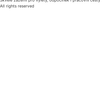
Skvělé zázemí pro výlety, odpočinek i pracovní cesty
All rights reserved